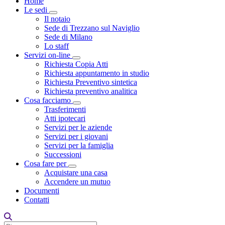
Home
Le sedi
Toggle Dropdown
Il notaio
Sede di Trezzano sul Naviglio
Sede di Milano
Lo staff
Servizi on-line
Toggle Dropdown
Richiesta Copia Atti
Richiesta appuntamento in studio
Richiesta Preventivo sintetica
Richiesta preventivo analitica
Cosa facciamo
Toggle Dropdown
Trasferimenti
Atti ipotecari
Servizi per le aziende
Servizi per i giovani
Servizi per la famiglia
Successioni
Cosa fare per
Toggle Dropdown
Acquistare una casa
Accendere un mutuo
Documenti
Contatti