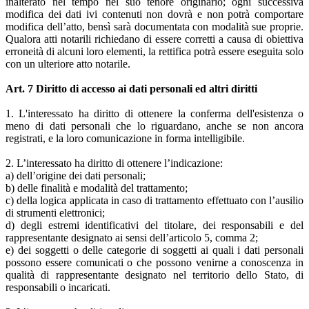
inalterato nel tempo nel suo tenore originario; ogni successiva
modifica dei dati ivi contenuti non dovrà e non potrà comportare
modifica dell’atto, bensì sarà documentata con modalità sue proprie.
Qualora atti notarili richiedano di essere corretti a causa di obiettiva
erroneità di alcuni loro elementi, la rettifica potrà essere eseguita solo
con un ulteriore atto notarile.
Art. 7 Diritto di accesso ai dati personali ed altri diritti
1. L'interessato ha diritto di ottenere la conferma dell'esistenza o
meno di dati personali che lo riguardano, anche se non ancora
registrati, e la loro comunicazione in forma intelligibile.
2. L’interessato ha diritto di ottenere l’indicazione:
a) dell’origine dei dati personali;
b) delle finalità e modalità del trattamento;
c) della logica applicata in caso di trattamento effettuato con l’ausilio
di strumenti elettronici;
d) degli estremi identificativi del titolare, dei responsabili e del
rappresentante designato ai sensi dell’articolo 5, comma 2;
e) dei soggetti o delle categorie di soggetti ai quali i dati personali
possono essere comunicati o che possono venirne a conoscenza in
qualità di rappresentante designato nel territorio dello Stato, di
responsabili o incaricati.