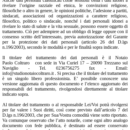
Anche dati personali classificati come sensibili ossia i dati idonei a
rivelare l’origine razziale ed etnica, le convinzioni religiose,
filosofiche o altro in genere, le opinioni politiche, l’adesione a partiti,
sindacati, associazioni od organizzazioni a carattere religioso,
filosofico, politico o sindacale, nonché i dati personali idonei a
rivelare lo stato di salute e la vita sessuale, possono essere oggetto di
trattamento. Ciò per adempiere ad un obbligo di legge oppure con il
consenso scritto dell’interessato, previa autorizzazione del Garante
per la protezione dei dati personali (articolo 26 del D.lgs
n.196/2003), secondo le modalità e per le finalità sopra indicate.
Il titolare del trattamento dei dati personali è il Notaio
Paolo Coltraro con sede in Via Curiel 17 – 20090 Trezzano sul
Naviglio - Tel. 0236756275 fax - Email:
info@studionotaiocoltraro.it . Si precisa che il titolare del trattamento
è un singolo libero professionista. E’ possibile conoscere una
versione aggiornata di questo documento e l’elenco aggiornato dei
responsabili del trattamento, rivolgendosi direttamente al titolare
indicato sopra.
Al titolare del trattamento o al responsabile Lei/Voi potrà rivolgersi
per far valere i Suoi diritti, così come previsto dall’articolo 7 del
D.lgs n.196/2003, che per Sua/Vostra comodità viene sotto riportato.
Va comunque osservato che l’atto notarile, come ogni altro analogo
documento con fede pubblica, è destinato ad essere conservato