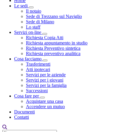
Home
Le sedi
Toggle Dropdown
Il notaio
Sede di Trezzano sul Naviglio
Sede di Milano
Lo staff
Servizi on-line
Toggle Dropdown
Richiesta Copia Atti
Richiesta appuntamento in studio
Richiesta Preventivo sintetica
Richiesta preventivo analitica
Cosa facciamo
Toggle Dropdown
Trasferimenti
Atti ipotecari
Servizi per le aziende
Servizi per i giovani
Servizi per la famiglia
Successioni
Cosa fare per
Toggle Dropdown
Acquistare una casa
Accendere un mutuo
Documenti
Contatti