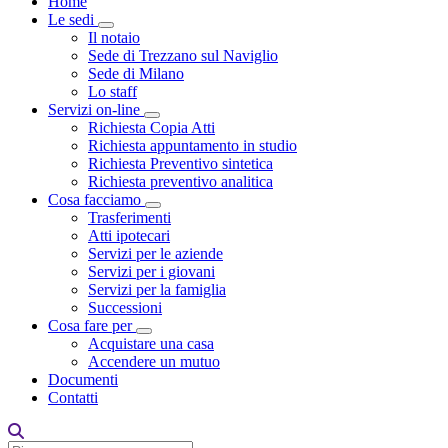
Home
Le sedi
Toggle Dropdown
Il notaio
Sede di Trezzano sul Naviglio
Sede di Milano
Lo staff
Servizi on-line
Toggle Dropdown
Richiesta Copia Atti
Richiesta appuntamento in studio
Richiesta Preventivo sintetica
Richiesta preventivo analitica
Cosa facciamo
Toggle Dropdown
Trasferimenti
Atti ipotecari
Servizi per le aziende
Servizi per i giovani
Servizi per la famiglia
Successioni
Cosa fare per
Toggle Dropdown
Acquistare una casa
Accendere un mutuo
Documenti
Contatti