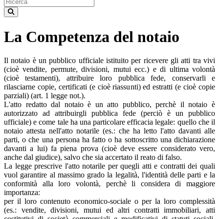
La Competenza del notaio
Il notaio è un pubblico ufficiale istituito per ricevere gli atti tra vivi
(cioè vendite, permute, divisioni, mutui ecc.) e di ultima volontà
(cioè testamenti), attribuire loro pubblica fede, conservarli e
rilasciarne copie, certificati (e cioè riassunti) ed estratti (e cioè copie
parziali) (art. 1 legge not.).
L'atto redatto dal notaio è un atto pubblico, perchè il notaio è
autorizzato ad attribuirgli pubblica fede (perciò è un pubblico
ufficiale) e come tale ha una particolare efficacia legale: quello che il
notaio attesta nell'atto notarile (es.: che ha letto l'atto davanti alle
parti, o che una persona ha fatto o ha sottoscritto una dichiarazione
davanti a lui) fa piena prova (cioè deve essere considerato vero,
anche dal giudice), salvo che sia accertato il reato di falso.
La legge prescrive l'atto notarile per quegli atti e contratti dei quali
vuol garantire al massimo grado la legalità, l'identità delle parti e la
conformità alla loro volontà, perchè li considera di maggiore
importanza:
per il loro contenuto economico-sociale o per la loro complessità
(es.: vendite, divisioni, mutui ed altri contratti immobiliari, atti
costitutivi di società commerciali e modificativi di statuti sociali,