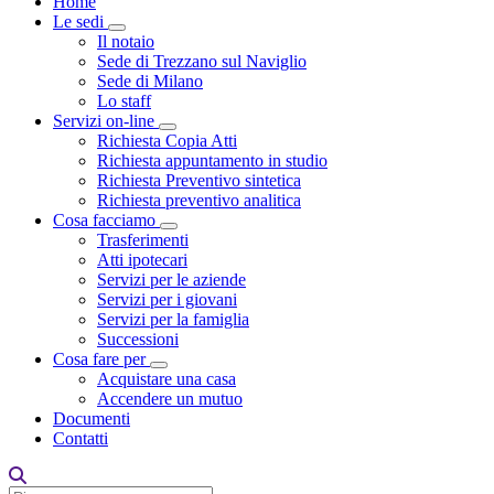
Home
Le sedi
Toggle Dropdown
Il notaio
Sede di Trezzano sul Naviglio
Sede di Milano
Lo staff
Servizi on-line
Toggle Dropdown
Richiesta Copia Atti
Richiesta appuntamento in studio
Richiesta Preventivo sintetica
Richiesta preventivo analitica
Cosa facciamo
Toggle Dropdown
Trasferimenti
Atti ipotecari
Servizi per le aziende
Servizi per i giovani
Servizi per la famiglia
Successioni
Cosa fare per
Toggle Dropdown
Acquistare una casa
Accendere un mutuo
Documenti
Contatti